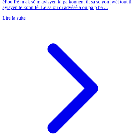
éPou frè m ak sè m ayisyen ki pa konnen, tit sa se yon jwèt tout ti
ayisyen te konn fè. Lè sa ou di advèsè a ou pa p ba ...
Lire la suite