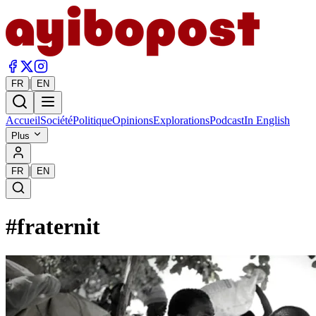
|
FR
EN
Accueil
Société
Politique
Opinions
Explorations
Podcast
In English
Plus
|
FR
EN
#
fraternit