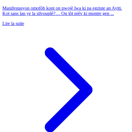
Manifestasyon omofòb kont on pwojè lwa ki pa egziste an Ayiti.
Kot sans lan ye la silvouplè?… On lòt prèv ki montre gen ...
Lire la suite