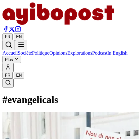
|
FR
EN
Accueil
Société
Politique
Opinions
Explorations
Podcast
In English
Plus
|
FR
EN
#
evangelicals