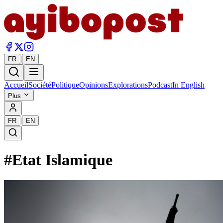
|
FR
EN
Accueil
Société
Politique
Opinions
Explorations
Podcast
In English
Plus
|
FR
EN
#
Etat Islamique