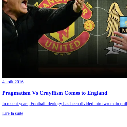
4 août 2016
Pragmatism Vs Cruyffism Comes to England
In recent years, Football ideology has been divided into two main phil
Lire la suite