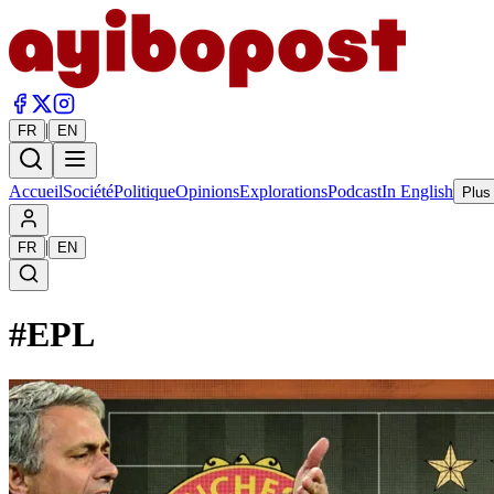
|
FR
EN
Accueil
Société
Politique
Opinions
Explorations
Podcast
In English
Plus
|
FR
EN
#
EPL