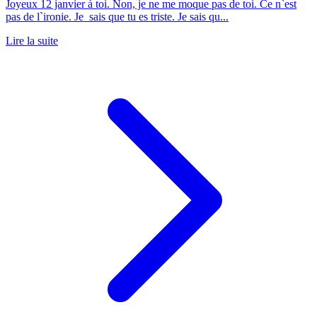
Joyeux 12 janvier à toi. Non, je ne me moque pas de toi. Ce n`est
pas de l`ironie. Je sais que tu es triste. Je sais qu...
Lire la suite