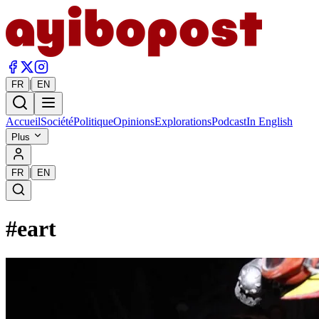
|
FR
EN
Accueil
Société
Politique
Opinions
Explorations
Podcast
In English
Plus
|
FR
EN
#
eart