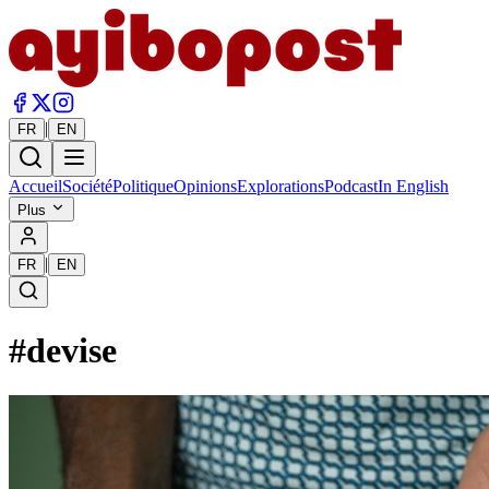
|
FR
EN
Accueil
Société
Politique
Opinions
Explorations
Podcast
In English
Plus
|
FR
EN
#
devise