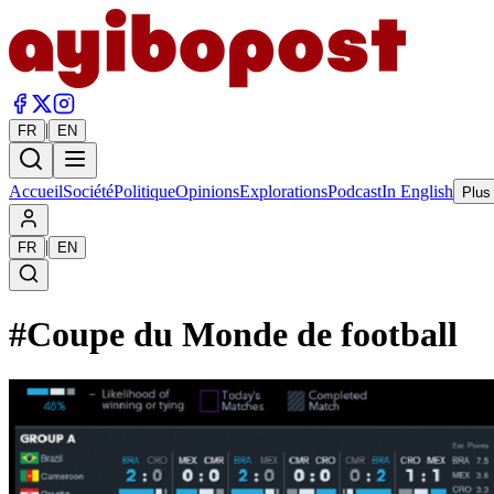
|
FR
EN
Accueil
Société
Politique
Opinions
Explorations
Podcast
In English
Plus
|
FR
EN
#
Coupe du Monde de football