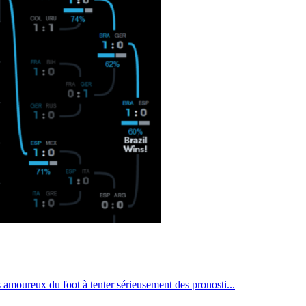
amoureux du foot à tenter sérieusement des pronosti...