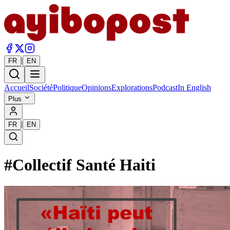
|
FR
EN
Accueil
Société
Politique
Opinions
Explorations
Podcast
In English
Plus
|
FR
EN
#
Collectif Santé Haiti