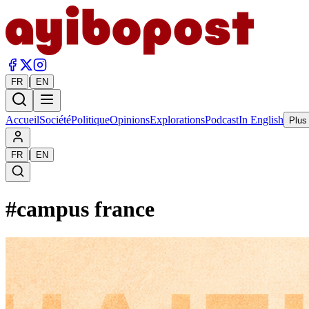
|
FR
EN
Accueil
Société
Politique
Opinions
Explorations
Podcast
In English
Plus
|
FR
EN
#
campus france