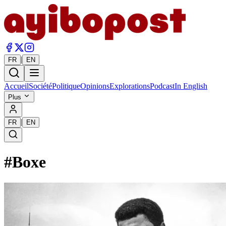
|
FR
EN
Accueil
Société
Politique
Opinions
Explorations
Podcast
In English
Plus
|
FR
EN
#
Boxe