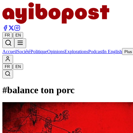
|
FR
EN
Accueil
Société
Politique
Opinions
Explorations
Podcast
In English
Plus
|
FR
EN
#
balance ton porc