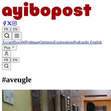
|
FR
EN
Accueil
Société
Politique
Opinions
Explorations
Podcast
In English
Plus
|
FR
EN
#
aveugle