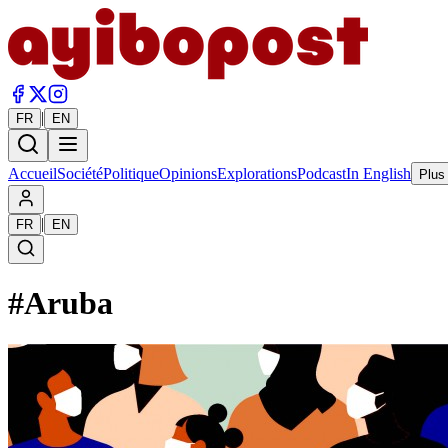
|
FR
EN
Accueil
Société
Politique
Opinions
Explorations
Podcast
In English
Plus
|
FR
EN
#
Aruba