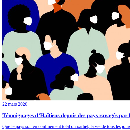
22 mars 2020
Témoignages d’Haïtiens depuis des pays ravagés par 
Que le pays soit en confinement total ou partiel, la vie de tous les jours