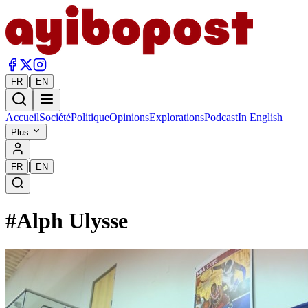
|
FR
EN
Accueil
Société
Politique
Opinions
Explorations
Podcast
In English
Plus
|
FR
EN
#
Alph Ulysse