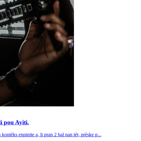
i pou Ayiti.
ntèks enpinite a, li pran 2 bal nan tèt, prèske p...