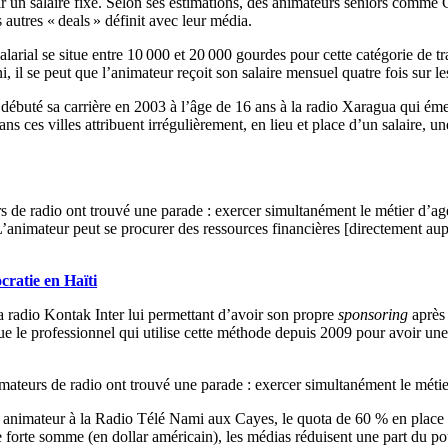
un salaire fixe. Selon ses estimations, des animateurs seniors comme 
autres « deals » définit avec leur média.
larial se situe entre 10 000 et 20 000 gourdes pour cette catégorie de tra
il se peut que l’animateur reçoit son salaire mensuel quatre fois sur l
a débuté sa carrière en 2003 à l’âge de 16 ans à la radio Xaragua qui ém
ns ces villes attribuent irrégulièrement, en lieu et place d’un salaire, 
 de radio ont trouvé une parade : exercer simultanément le métier d’age
L’animateur peut se procurer des ressources financières [directement au
cratie en Haïti
a radio Kontak Inter lui permettant d’avoir son propre
sponsoring
après 
e le professionnel qui utilise cette méthode depuis 2009 pour avoir une
mateurs de radio ont trouvé une parade : exercer simultanément le méti
, animateur à la Radio Télé Nami aux Cayes, le quota de 60 % en place 
 forte somme (en dollar américain), les médias réduisent une part du p