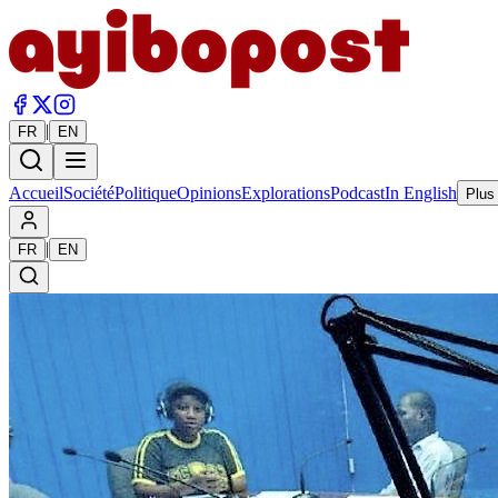
|
FR
EN
Accueil
Société
Politique
Opinions
Explorations
Podcast
In English
Plus
|
FR
EN