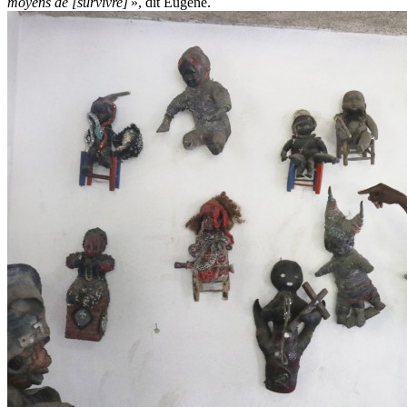
moyens de [survivre]
», dit Eugène.