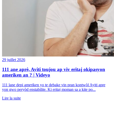
29 juillet 2026
111 ane aprè, Ayiti toujou ap viv eritaj okipasyon
ameriken an ? | Videyo
111 lane depi ameriken yo te debake vin pran kontwòl Ayiti apre
yon gwo peryòd enstabilite. Ki eritaj moman sa a kite po...
Lire la suite