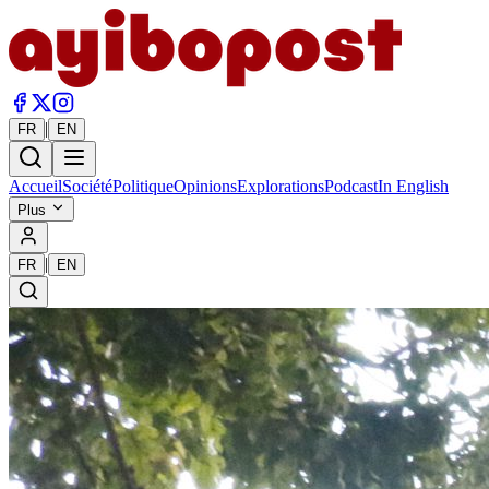
|
FR
EN
Accueil
Société
Politique
Opinions
Explorations
Podcast
In English
Plus
|
FR
EN