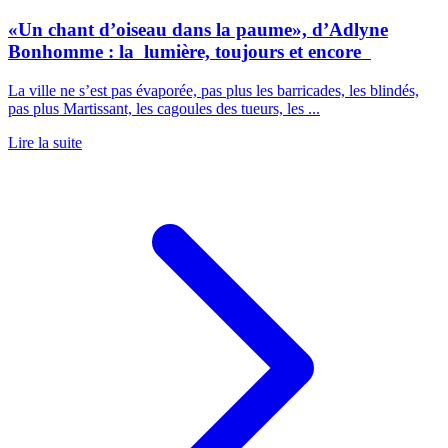
«Un chant d’oiseau dans la paume», d’Adlyne
Bonhomme : la lumière, toujours et encore
La ville ne s’est pas évaporée, pas plus les barricades, les blindés,
pas plus Martissant, les cagoules des tueurs, les ...
Lire la suite