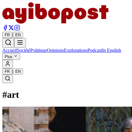
|
FR
EN
Accueil
Société
Politique
Opinions
Explorations
Podcast
In English
Plus
|
FR
EN
#
art