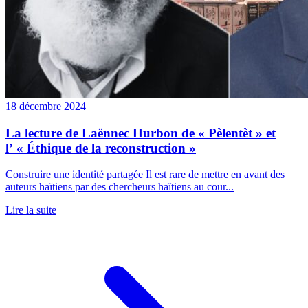
18 décembre 2024
La lecture de Laënnec Hurbon de « Pèlentèt » et
l’ « Éthique de la reconstruction »
Construire une identité partagée Il est rare de mettre en avant des
auteurs haïtiens par des chercheurs haïtiens au cour...
Lire la suite