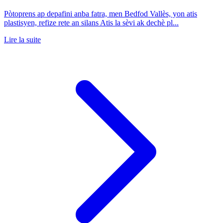
Pòtoprens ap depafini anba fatra, men Bedfod Vallès, yon atis
plastisyen, refize rete an silans Atis la sèvi ak dechè pl...
Lire la suite