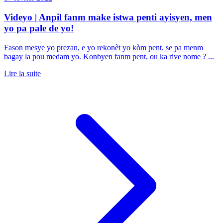
Videyo | Anpil fanm make istwa penti ayisyen, men
yo pa pale de yo!
Fason mesye yo prezan, e yo rekonèt yo kòm pent, se pa menm
bagay la pou medam yo. Konbyen fanm pent, ou ka rive nome ? ...
Lire la suite