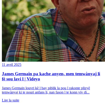
11 avril 2025
James Germain pa kache anyen, men temwànyaj li
fè sou lavi l | Videyo
James Germain louvri kè l bay piblik la pou l rakonte plizyè
temwànyaj ki te nouri anfans li, nan fason l te konn viv di...
Lire la suite