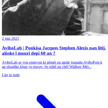
2 mai 2021
AyiboLab | Poukisa Jacques Stephen Alexis nan litij,
alòske l mouri depi 60 an ?
AyiboLab se yon emisyon ki pèmèt ou tande jounalis AyiboPost k
ap eksplike kijan yo travay. Se editè an chèf Widlore Mér...
Lire la suite