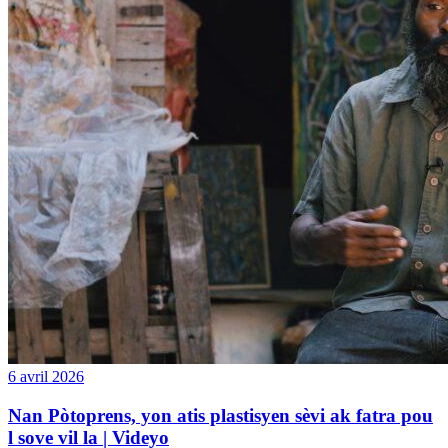
6 avril 2026
Nan Pòtoprens, yon atis plastisyen sèvi ak fatra pou
l sove vil la | Videyo