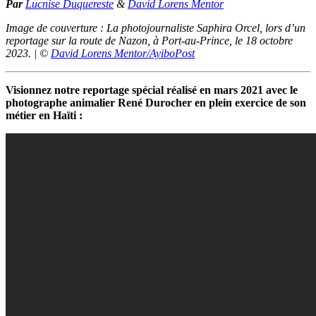
Par
Lucnise Duquereste
&
David Lorens Mentor
Image de couverture : La photojournaliste Saphira Orcel, lors d’un
reportage sur la route de Nazon, à Port-au-Prince, le 18 octobre
2023. | ©
David Lorens Mentor/AyiboPost
Visionnez notre reportage spécial réalisé en mars 2021 avec le
photographe animalier René Durocher en plein exercice de son
métier en Haïti :