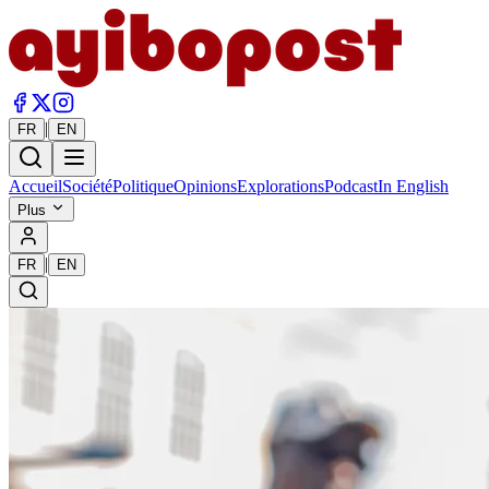
|
FR
EN
Accueil
Société
Politique
Opinions
Explorations
Podcast
In English
Plus
|
FR
EN