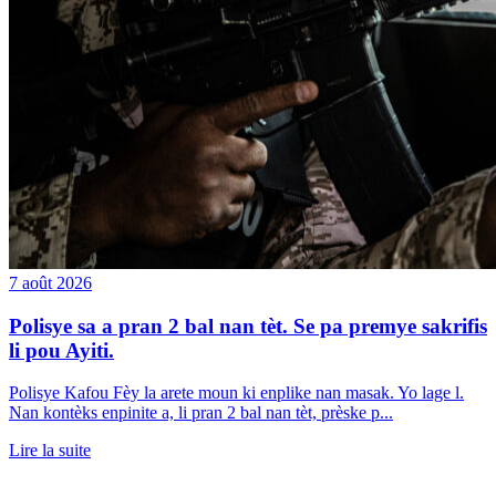
7 août 2026
Polisye sa a pran 2 bal nan tèt. Se pa premye sakrifis
li pou Ayiti.
Polisye Kafou Fèy la arete moun ki enplike nan masak. Yo lage l.
Nan kontèks enpinite a, li pran 2 bal nan tèt, prèske p...
Lire la suite