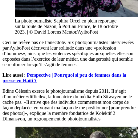
La photojournaliste Saphira Orcel en plein reportage
sur la route de Nazon, à Port-au-Prince, le 18 octobre
2023. | © David Lorens Mentor/AyiboPost
Ceci ne relève pas de l’anecdote. Six photojournalistes interviewées
par AyiboPost décrivent leur solitude dans une «profession
d’hommes», ainsi que les violences spécifiques auxquelles elles sont
exposées dans l’exercice de leur métier, une dangerosité qui semble
se renforcer lorsqu’il s’agit de femmes.
Lire aussi :
Perspective | Pourquoi si peu de femmes dans la
presse en Haïti ?
Edine Célestin exerce le photojournalisme depuis 2011. Il s’agit
d’un métier «difficile», la fondatrice du média Enfo Sitwayen ne le
cache pas. «Il arrive que des individus commentent mon corps de
façon déplacée, en voyant ma façon de me positionner [pour prendre
des photos]», explique la membre fondatrice de Kolektif 2
Dimansyon
,
un regroupement de photojournalistes.