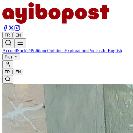
|
FR
EN
Accueil
Société
Politique
Opinions
Explorations
Podcast
In English
Plus
|
FR
EN