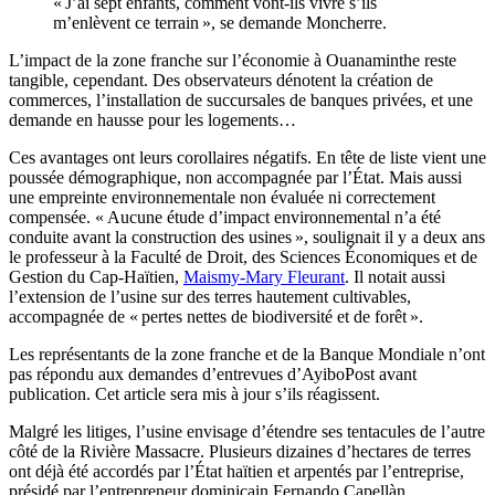
« J’ai sept enfants, comment vont-ils vivre s’ils
m’enlèvent ce terrain », se demande Moncherre.
L’impact de la zone franche sur l’économie à Ouanaminthe reste
tangible, cependant. Des observateurs dénotent la création de
commerces, l’installation de succursales de banques privées, et une
demande en hausse pour les logements…
Ces avantages ont leurs corollaires négatifs. En tête de liste vient une
poussée démographique, non accompagnée par l’État. Mais aussi
une empreinte environnementale non évaluée ni correctement
compensée. « Aucune étude d’impact environnemental n’a été
conduite avant la construction des usines », soulignait il y a deux ans
le professeur à la Faculté de Droit, des Sciences Économiques et de
Gestion du Cap-Haïtien,
Maismy-Mary Fleurant
. Il notait aussi
l’extension de l’usine sur des terres hautement cultivables,
accompagnée de « pertes nettes de biodiversité et de forêt ».
Les représentants de la zone franche et de la Banque Mondiale n’ont
pas répondu aux demandes d’entrevues d’AyiboPost avant
publication. Cet article sera mis à jour s’ils réagissent.
Malgré les litiges, l’usine envisage d’étendre ses tentacules de l’autre
côté de la Rivière Massacre. Plusieurs dizaines d’hectares de terres
ont déjà été accordés par l’État haïtien et arpentés par l’entreprise,
présidé par l’entrepreneur dominicain Fernando Capellàn.