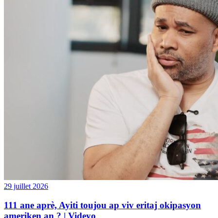
29 juillet 2026
111 ane aprè, Ayiti toujou ap viv eritaj okipasyon
ameriken an ? | Videyo