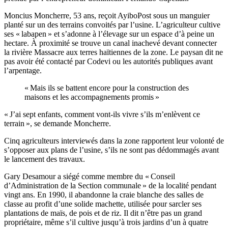
Moncius Moncherre, 53 ans, reçoit AyiboPost sous un manguier
planté sur un des terrains convoités par l’usine. L’agriculteur cultive
ses « labapen » et s’adonne à l’élevage sur un espace d’à peine un
hectare. À proximité se trouve un canal inachevé devant connecter
la rivière Massacre aux terres haïtiennes de la zone. Le paysan dit ne
pas avoir été contacté par Codevi ou les autorités publiques avant
l’arpentage.
« Mais ils se battent encore pour la construction des
maisons et les accompagnements promis »
« J’ai sept enfants, comment vont-ils vivre s’ils m’enlèvent ce
terrain », se demande Moncherre.
Cinq agriculteurs interviewés dans la zone rapportent leur volonté de
s’opposer aux plans de l’usine, s’ils ne sont pas dédommagés avant
le lancement des travaux.
Gary Desamour a siégé comme membre du « Conseil
d’Administration de la Section communale » de la localité pendant
vingt ans. En 1990, il abandonne la craie blanche des salles de
classe au profit d’une solide machette, utilisée pour sarcler ses
plantations de maïs, de pois et de riz. Il dit n’être pas un grand
propriétaire, même s’il cultive jusqu’à trois jardins d’un à quatre