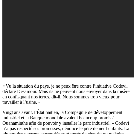
« Vu la situation du pays, je ne peux être contre l’initiative Codevi,
déclare Desamour. Mais ils ne peuvent nous envoyer dans la misère
en confisquant nos terres, dit-il. Nous sommes trop vieux pour
travailler à l’usine. »
Vingt ans avant, l’État haïtien, la Compagnie de développement
industriel et la Banque mondiale avaient beaucoup promis
à
Ouanaminthe
afin de pouvoir y installer le parc industriel. « Codevi
n’a pas respecté ses promesses, dénonce le père de neuf enfants. La
plupart des paysans expropriés sont morts de chagrin ou malades.