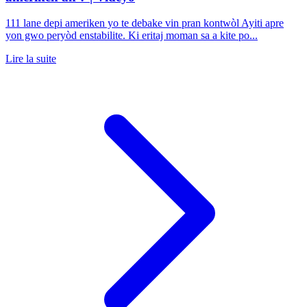
111 lane depi ameriken yo te debake vin pran kontwòl Ayiti apre
yon gwo peryòd enstabilite. Ki eritaj moman sa a kite po...
Lire la suite