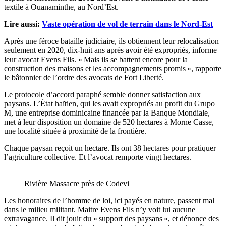
textile à Ouanaminthe, au Nord’Est.
Lire aussi:
Vaste opération de vol de terrain dans le Nord-Est
Après une féroce bataille judiciaire, ils obtiennent leur relocalisation
seulement en 2020, dix-huit ans après avoir été expropriés, informe
leur avocat Evens Fils. « Mais ils se battent encore pour la
construction des maisons et les accompagnements promis », rapporte
le bâtonnier de l’ordre des avocats de Fort Liberté.
Le protocole d’accord paraphé semble donner satisfaction aux
paysans. L’État haïtien, qui les avait expropriés au profit du Grupo
M, une entreprise dominicaine financée par la Banque Mondiale,
met à leur disposition un domaine de 520 hectares à Morne Casse,
une localité située à proximité de la frontière.
Chaque paysan reçoit un hectare. Ils ont 38 hectares pour pratiquer
l’agriculture collective. Et l’avocat remporte vingt hectares.
Rivière Massacre près de Codevi
Les honoraires de l’homme de loi, ici payés en nature, passent mal
dans le milieu militant. Maitre Evens Fils n’y voit lui aucune
extravagance. Il dit jouir du « support des paysans », et dénonce des