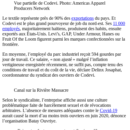
Vue partielle de Codevi. Photo: Americas Apparel
Producers Network
Le textile représente près de 90% des
exportations
du pays. Et
Codevi est le plus grand pourvoyeur de job du nord-est. Ses
11 000
employés
, majoritairement haïtiens, produisent des habits, ensuite
exportés aux États-Unis. Levi’s, GAP, Under Armour, Hanes ou
Fruit Of the Loom figurent parmi les marques confectionnées sur la
frontière.
En moyenne, l’employé du parc industriel reçoit 594 gourdes par
jour de travail. Ce salaire, « non ajusté » malgré l’inflation
vertigineuse enregistrée récemment, ne suffit pas, compte tenu des
conditions de travail et du coût de la vie, déclare Delinx Josaphat,
coordonnateur du syndicat des ouvriers de Codevi.
Canal sur la Rivière Massacre
Selon le syndicaliste, l’entreprise affiche aussi une culture
problématique faite de harcèlement sexuel et de révocations
arbitraires. L’absence de mesures adéquates contre le
Covid-19
aurait causé la mort d’au moins trois ouvriers en juin 2020, dénonce
l’organisation Batay Ouvriye.