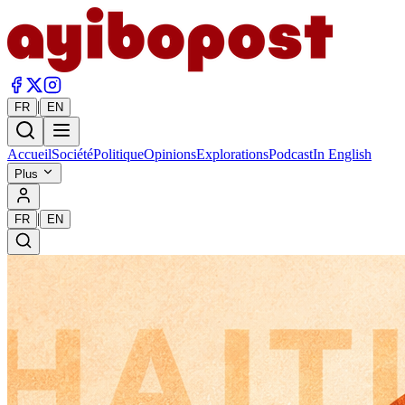
|
FR
EN
Accueil
Société
Politique
Opinions
Explorations
Podcast
In English
Plus
|
FR
EN