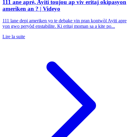
111 ane aprè, Ayiti toujou ap viv eritaj okipasyon
ameriken an ? | Videyo
111 lane depi ameriken yo te debake vin pran kontwòl Ayiti apre
yon gwo peryòd enstabilite. Ki eritaj moman sa a kite po...
Lire la suite