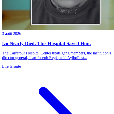
3 août 2026
Izo Nearly Died. This Hospital Saved Him.
The Carrefour Hospital Center treats gang members, the institution’s
director general, Jean Joseph Regis, told AyiboPost...
Lire la suite