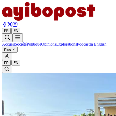
|
FR
EN
Accueil
Société
Politique
Opinions
Explorations
Podcast
In English
Plus
|
FR
EN