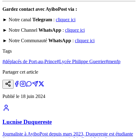
Gardez contact avec AyiboPost via :
► Notre canal
Telegram
:
cliquez ici
► Notre Channel
WhatsApp
:
cliquez ici
► Notre Communauté
WhatsApp
:
cliquez ici
Tags
#
déplacés de Port-au-Prince
#
Lycée Philippe Guerrier
#
menfp
Partager cet article
Publié le
18 juin 2024
Lucnise Duquereste
Journaliste à AyiboPost depuis mars 2023, Duquereste est étudiante