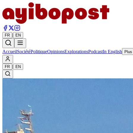
|
FR
EN
Accueil
Société
Politique
Opinions
Explorations
Podcast
In English
Plus
|
FR
EN