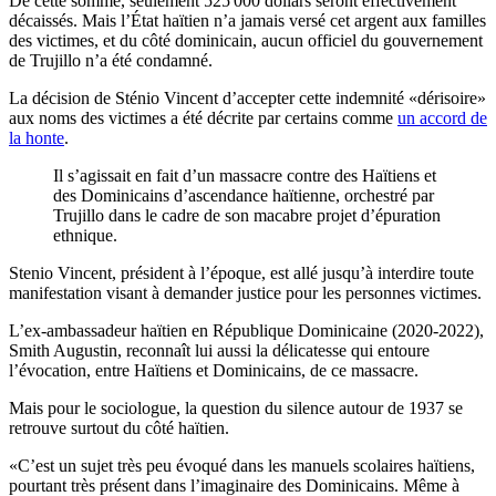
De cette somme, seulement 525 000 dollars seront effectivement
décaissés. Mais l’État haïtien n’a jamais versé cet argent aux familles
des victimes, et du côté dominicain, aucun officiel du gouvernement
de Trujillo n’a été condamné.
La décision de Sténio Vincent d’accepter cette indemnité «dérisoire»
aux noms des victimes a été décrite par certains comme
un accord de
la honte
.
Il s’agissait en fait d’un massacre contre des Haïtiens et
des Dominicains d’ascendance haïtienne, orchestré par
Trujillo dans le cadre de son macabre projet d’épuration
ethnique.
Stenio Vincent, président à l’époque, est allé jusqu’à interdire toute
manifestation visant à demander justice pour les personnes victimes.
L’ex-ambassadeur haïtien en République Dominicaine (2020-2022),
Smith Augustin, reconnaît lui aussi la délicatesse qui entoure
l’évocation, entre Haïtiens et Dominicains, de ce massacre.
Mais pour le sociologue, la question du silence autour de 1937 se
retrouve surtout du côté haïtien.
«C’est un sujet très peu évoqué dans les manuels scolaires haïtiens,
pourtant très présent dans l’imaginaire des Dominicains. Même à