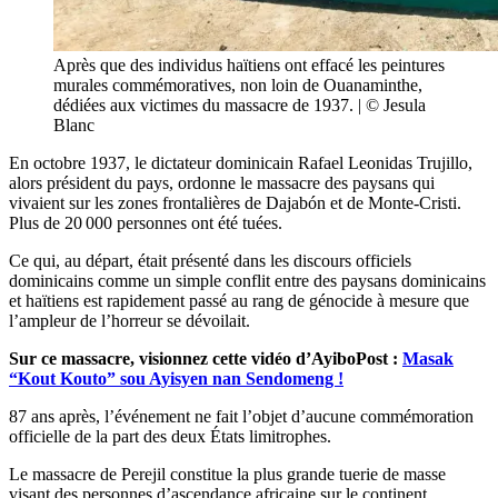
Après que des individus haïtiens ont effacé les peintures
murales commémoratives, non loin de Ouanaminthe,
dédiées aux victimes du massacre de 1937. | © Jesula
Blanc
En octobre 1937, le dictateur dominicain Rafael Leonidas Trujillo,
alors président du pays, ordonne le massacre des paysans qui
vivaient sur les zones frontalières de Dajabón et de Monte-Cristi.
Plus de 20 000 personnes ont été tuées.
Ce qui, au départ, était présenté dans les discours officiels
dominicains comme un simple conflit entre des paysans dominicains
et haïtiens est rapidement passé au rang de génocide à mesure que
l’ampleur de l’horreur se dévoilait.
Sur ce massacre, visionnez cette vidéo d’AyiboPost :
Masak
“Kout Kouto” sou Ayisyen nan Sendomeng !
87 ans après, l’événement ne fait l’objet d’aucune commémoration
officielle de la part des deux États limitrophes.
Le massacre de Perejil constitue la plus grande tuerie de masse
visant des personnes d’ascendance africaine sur le continent