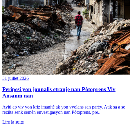
31 juillet 2026
Peripesi yon jounalis etranje nan Pòtoprens Viv
Ansanm nan
Ayiti ap viv yon kriz imanitè ak yon vyolans san parèy. Atik sa a se
rezilta senk semèn envestigasyon nan Pòtoprens, pre...
Lire la suite