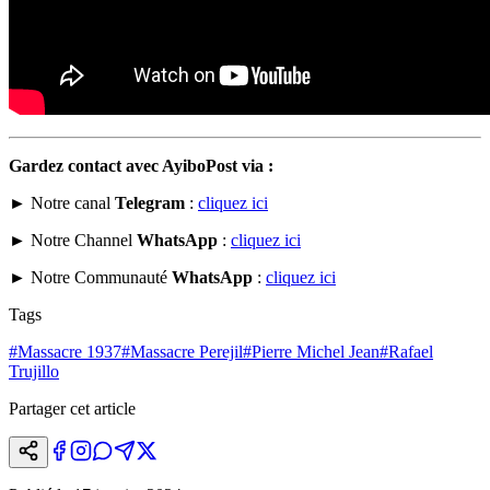
Gardez contact avec AyiboPost via :
► Notre canal
Telegram
:
cliquez ici
► Notre Channel
WhatsApp
:
cliquez ici
► Notre Communauté
WhatsApp
:
cliquez ici
Tags
#
Massacre 1937
#
Massacre Perejil
#
Pierre Michel Jean
#
Rafael
Trujillo
Partager cet article