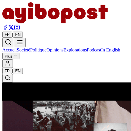
|
FR
EN
Accueil
Société
Politique
Opinions
Explorations
Podcast
In English
Plus
|
FR
EN