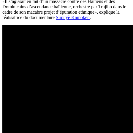
«Il s’agissait en fait d’un massacre contre des Haïtiens et des
Dominicains d’ascendance haïtienne, orchestré par Trujillo dans le
cadre de son macabre projet d’épuration ethnique», explique la
réalisatrice du documentaire
Simityè Kamoken
.