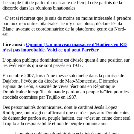
Le simple fait de parler du massacre de Perejil crée parfois de la
discorde dans les réunions binationales.
«C’est si récurent que je suis de moins en moins intéressée à prendre
part aux rencontres bilatérales. Je n’y crois plus», déclare Jésula
Blanc, avocate et coordonnatrice de la plateforme genre du Nord-
est.
Lire aussi :
Opinion | Un nouveau massacre d’Haïtiens en RD
n’est pas improbable. Voici ce qui peut l’arrêter.
L’opinion publique dominicaine est divisée quant à une position sur
les événements qui se sont passés en 1937.
En octobre 2007, lors d’une messe solennelle dans la paroisse de
Dajabón, l’évêque du diocèse de Mao-Montecristi, Diómedes
Espinal de León, a suscité de vives réactions en République
Dominicaine lorsqu’il a demandé pardon au peuple haïtien pour les
atrocités commises par Trujillo en 1937.
Des personnalités dominicaines, dont le cardinal Jesús Lopez
Rodriguez, ont réagi en affirmant que ce n’est pas aux Dominicains
de demander pardon au peuple haïtien, car «c’est un crime dont seul
Trujillo a la responsabilité et non le peuple dominicain».
L’opinion publique dominicaine est divisée quant à une