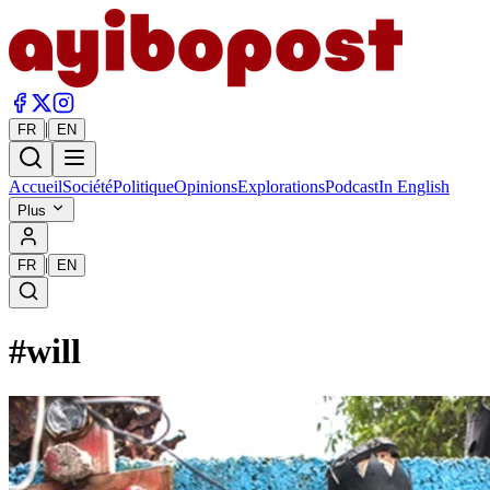
|
FR
EN
Accueil
Société
Politique
Opinions
Explorations
Podcast
In English
Plus
|
FR
EN
#
will