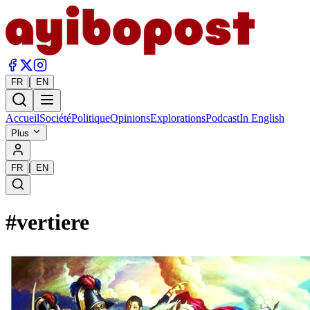
|
FR
EN
Accueil
Société
Politique
Opinions
Explorations
Podcast
In English
Plus
|
FR
EN
#
vertiere