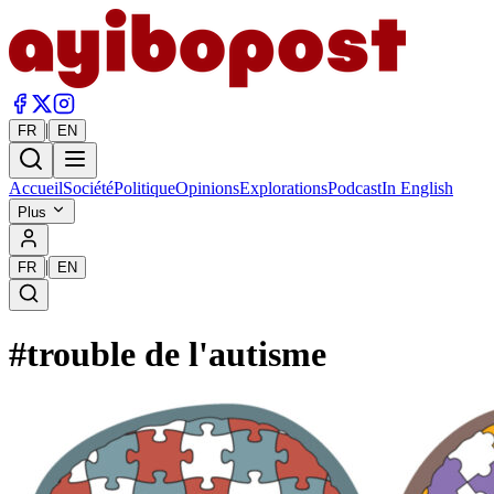
|
FR
EN
Accueil
Société
Politique
Opinions
Explorations
Podcast
In English
Plus
|
FR
EN
#
trouble de l'autisme