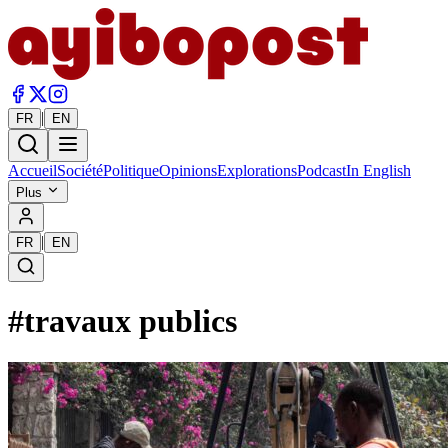
|
FR
EN
Accueil
Société
Politique
Opinions
Explorations
Podcast
In English
Plus
|
FR
EN
#
travaux publics