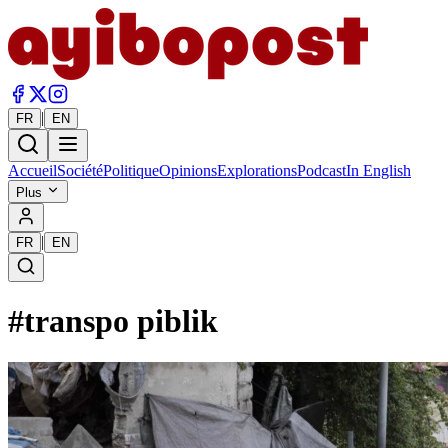
|
FR
EN
Accueil
Société
Politique
Opinions
Explorations
Podcast
In English
Plus
|
FR
EN
#
transpo piblik