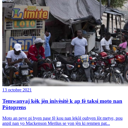
13 octobre 2021
Temwanyaj kèk jèn inivèsitè k ap fè taksi moto nan
Pòtoprens
Moto an peye pi byen pase fè kou nan lekòl oubyen lòt metye, pou
anpil nan yo Mackenson Merilus se yon jèn ki renmen pat...