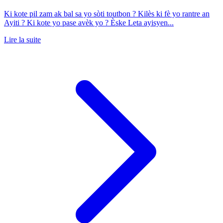
Ki kote pil zam ak bal sa yo sòti toutbon ? Kilès ki fè yo rantre an
Ayiti ? Ki kote yo pase avèk yo ? Èske Leta ayisyen...
Lire la suite