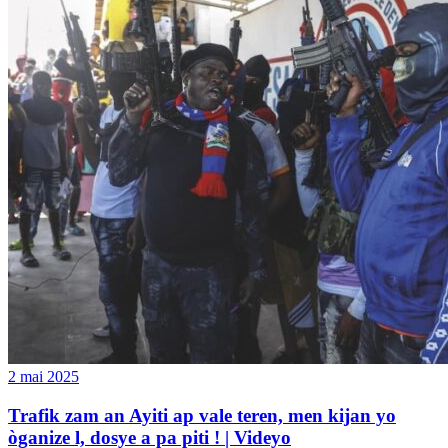
2 mai 2025
Trafik zam an Ayiti ap vale teren, men kijan yo
òganize l, dosye a pa piti ! | Videyo