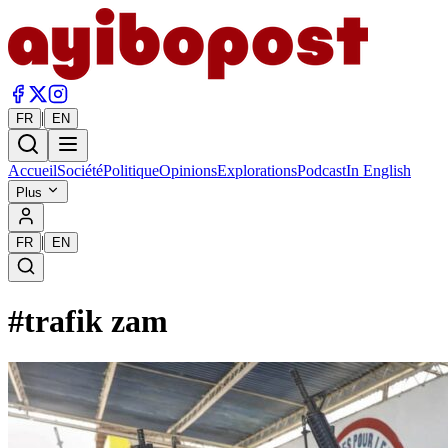
|
FR
EN
Accueil
Société
Politique
Opinions
Explorations
Podcast
In English
Plus
|
FR
EN
#
trafik zam