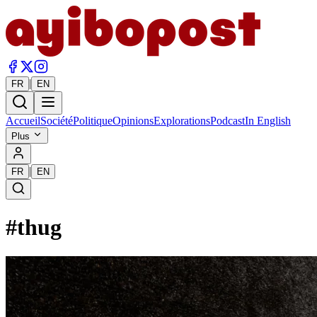
|
FR
EN
Accueil
Société
Politique
Opinions
Explorations
Podcast
In English
Plus
|
FR
EN
#
thug