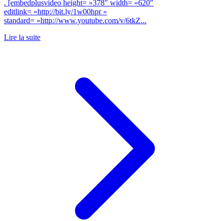
. [embedplusvideo height= »378″ width= »620″
editlink= »http://bit.ly/1w00hpr »
standard= »http://www.youtube.com/v/6tkZ...
Lire la suite