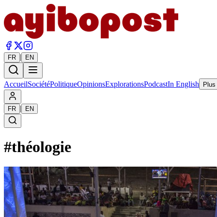
|
FR
EN
Accueil
Société
Politique
Opinions
Explorations
Podcast
In English
Plus
|
FR
EN
#
théologie