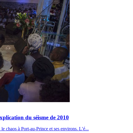
xplication du séisme de 2010
 le chaos à Port-au-Prince et ses environs. L’é...