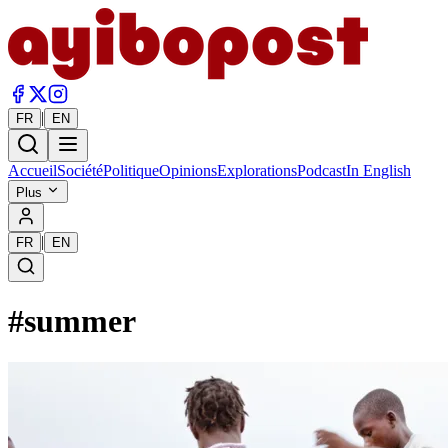
|
FR
EN
Accueil
Société
Politique
Opinions
Explorations
Podcast
In English
Plus
|
FR
EN
#
summer