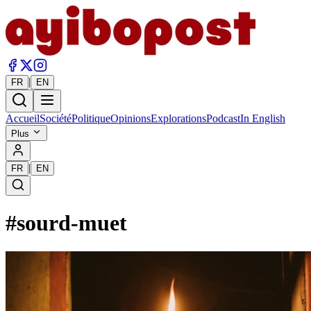
|
FR
EN
Accueil
Société
Politique
Opinions
Explorations
Podcast
In English
Plus
|
FR
EN
#
sourd-muet