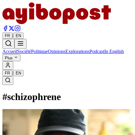
|
FR
EN
Accueil
Société
Politique
Opinions
Explorations
Podcast
In English
Plus
|
FR
EN
#
schizophrene