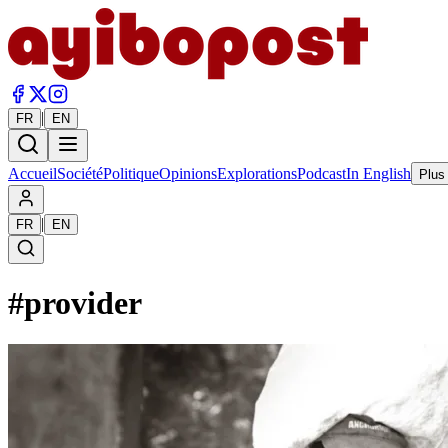
|
FR
EN
Accueil
Société
Politique
Opinions
Explorations
Podcast
In English
Plus
|
FR
EN
#
provider