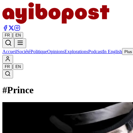
|
FR
EN
Accueil
Société
Politique
Opinions
Explorations
Podcast
In English
Plus
|
FR
EN
#
Prince