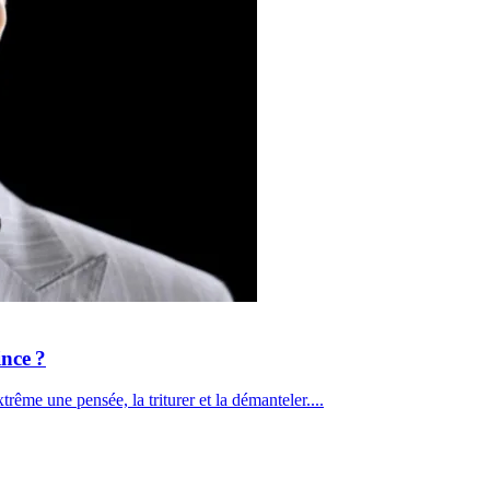
ince ?
trême une pensée, la triturer et la démanteler....