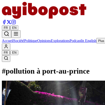
|
FR
EN
Accueil
Société
Politique
Opinions
Explorations
Podcast
In English
Plus
|
FR
EN
#
pollution à port-au-prince