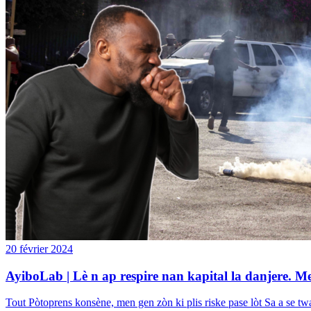
20 février 2024
AyiboLab | Lè n ap respire nan kapital la danjere. M
Tout Pòtoprens konsène, men gen zòn ki plis riske pase lòt Sa a se twazyèm