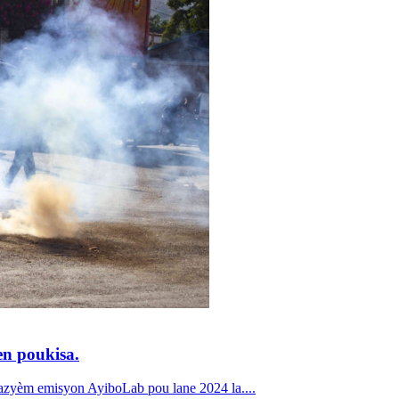
en poukisa.
 emisyon ⁠⁠⁠⁠⁠⁠AyiboLab⁠⁠⁠⁠⁠ pou lane 2024 la....