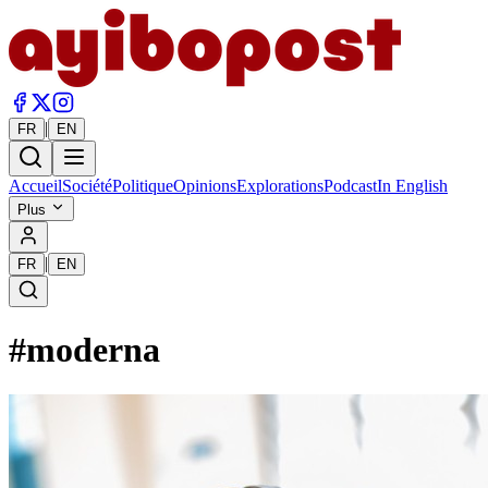
|
FR
EN
Accueil
Société
Politique
Opinions
Explorations
Podcast
In English
Plus
|
FR
EN
#
moderna