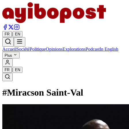
|
FR
EN
Accueil
Société
Politique
Opinions
Explorations
Podcast
In English
Plus
|
FR
EN
#
Miracson Saint-Val