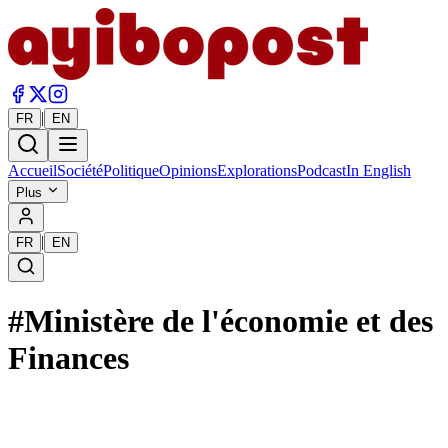
|
FR
EN
Accueil
Société
Politique
Opinions
Explorations
Podcast
In English
Plus
|
FR
EN
#
Ministère de l'économie et des
Finances