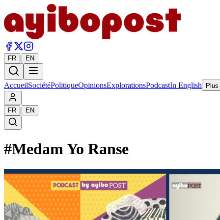
|
FR
EN
Accueil
Société
Politique
Opinions
Explorations
Podcast
In English
Plus
|
FR
EN
#
Medam Yo Ranse