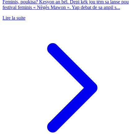
Feminis, poukisa? Kesyon an bèl. Depi kèk jou tèm sa lanse pou
festival feminis « Nègès Mawon ». Yap debat de sa anpil s...
Lire la suite