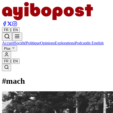
|
FR
EN
Accueil
Société
Politique
Opinions
Explorations
Podcast
In English
Plus
|
FR
EN
#
mach