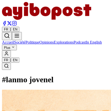
|
FR
EN
Accueil
Société
Politique
Opinions
Explorations
Podcast
In English
Plus
|
FR
EN
#
lanmo jovenel