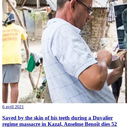
6 avril 2021
Saved by the skin of his teeth during a Duvalier
regime massacre in Kazal, Anselme Benoît dies 52