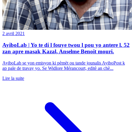
2 avril 2021
AyiboLab | Yo te di l fouye twou l pou yo antere l. 52
zan apre masak Kazal, Anselme Benoit mouri.
AyiboLab se yon emisyon ki pèmèt ou tande jounalis AyiboPost k
ap pale de travay yo. Se Widlore Mérancourt, editè an chè...
Lire la suite