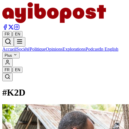
|
FR
EN
Accueil
Société
Politique
Opinions
Explorations
Podcast
In English
Plus
|
FR
EN
#
K2D