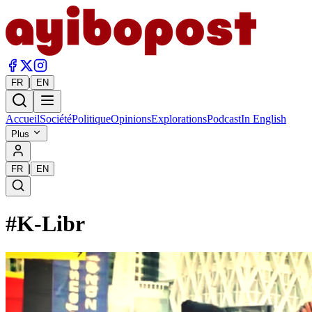
|
FR
EN
Accueil
Société
Politique
Opinions
Explorations
Podcast
In English
Plus
|
FR
EN
#
K-Libr