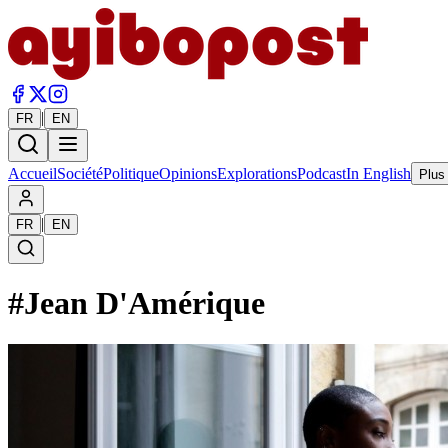
|
FR
EN
Accueil
Société
Politique
Opinions
Explorations
Podcast
In English
Plus
|
FR
EN
#
Jean D'Amérique