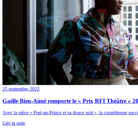
25 septembre 2022
Gaëlle Bien-Aimé remporte le « Prix RFI Théâtre » 2
Avec la pièce « Port-au-Prince et sa douce nuit », la comédienne suc
Lire la suite