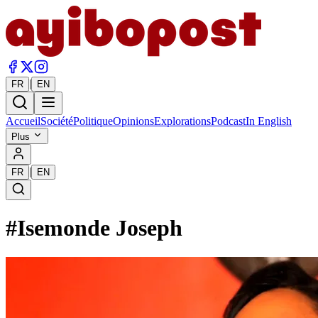
|
FR
EN
Accueil
Société
Politique
Opinions
Explorations
Podcast
In English
Plus
|
FR
EN
#
Isemonde Joseph