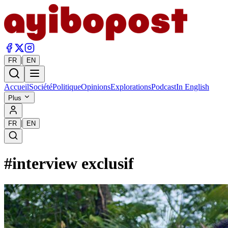
|
FR
EN
Accueil
Société
Politique
Opinions
Explorations
Podcast
In English
Plus
|
FR
EN
#
interview exclusif