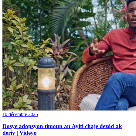
10 décembre 2025
Dosye adopsyon timoun an Ayiti chaje dezòd ak
deriv | Videyo