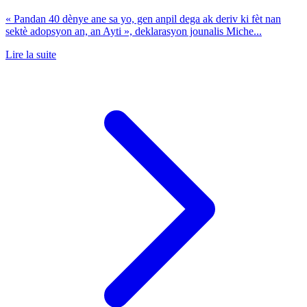
« Pandan 40 dènye ane sa yo, gen anpil dega ak deriv ki fèt nan
sektè adopsyon an, an Ayti », deklarasyon jounalis Miche...
Lire la suite