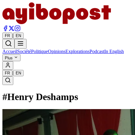
|
FR
EN
Accueil
Société
Politique
Opinions
Explorations
Podcast
In English
Plus
|
FR
EN
#
Henry Deshamps