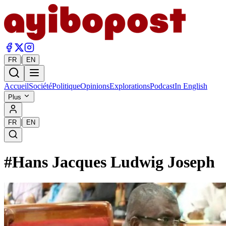
|
FR
EN
Accueil
Société
Politique
Opinions
Explorations
Podcast
In English
Plus
|
FR
EN
#
Hans Jacques Ludwig Joseph